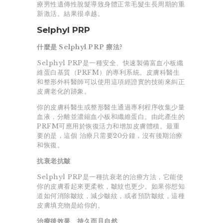
療男性遺傳性脫髮導致身體正常毛髮生長周期的重
新激活。結果很卓越。
Selphyl PRP
什麼是 Selphyl PRP 療法?
Selphyl PRP是一種安全、快速製備富血小板纖
維蛋白基質（PRFM）的專利系統。皮膚科醫生
和整形外科醫師可以使用這項經證實的技術來糾正
皮膚老化的跡象。
你的皮膚科醫生或整形醫生通過專利程序收集少量
血液，分離並濃縮血小板和纖維蛋白。由此產生的
PRFM可應用於恢復活力和增加皮膚體積。最重
要的是，這個 治療只需要20分鐘，沒有後期治療
和恢復。
抗衰老抗皺
Selphyl PRP是一種抗衰老的治療方法，它能使
你的皮膚看起來更柔軟，皺紋也更少。如果你想知
道如何消除皺紋，減少皺紋，或者預防皺紋，這種
皮膚填充物是給你的。
治療後效果、持久而且自然